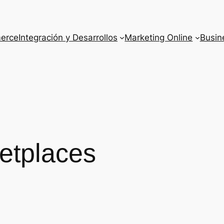
erce
Integración y Desarrollos
Marketing Online
Busine
etplaces