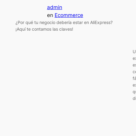
admin
en
Ecommerce
¿Por qué tu negocio debería estar en AliExpress?
¡Aquí te contamos las claves!
U
e
e
c
f
e
q
d