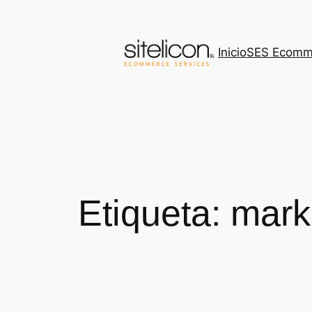
Saltar
al
contenido
Inicio
SES Ecomm
Etiqueta:
mark