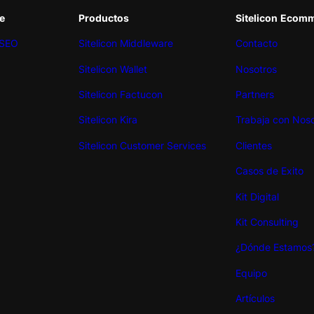
e
Productos
Sitelicon
Ecomm
 SEO
Sitelicon Middleware
Contacto
Sitelicon Wallet
Nosotros
Sitelicon Factucon
Partners
Sitelicon Kira
Trabaja con Noso
Sitelicon Customer Services
Clientes
Casos de Exito
Kit
Digital
Kit Consulting
¿Dónde Estamos
Equipo
Artículos