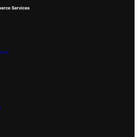
erce
Services
tros
?