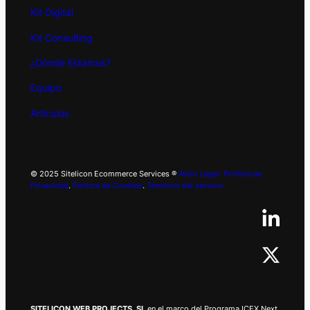
Kit
Digital
Kit Consulting
¿Dónde Estamos?
Equipo
Artículos
© 2025 Sitelicon Ecommerce Services ®
Aviso Legal.
Politica de
Privacidad
.
Politica de Cookies
.
Términos del servicio
SITELICON WEB PROJECTS, SL
en el marco del Programa ICEX Next,