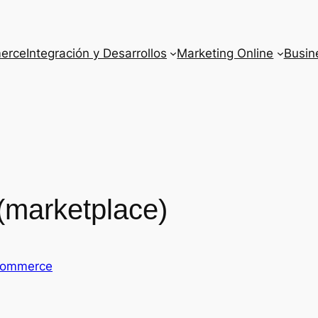
erce
Integración y Desarrollos
Marketing Online
Busine
(marketplace)
commerce