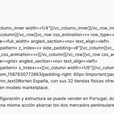
column_inner width=»1/4″][/vc_column_inner][/vc_row_i
c_column][/vc_row][vc_row css_animation=»» row_type=
e=»full_width» angled_section=»no» text_align=»left»
pattern» z_index=»» side_padding=»8″][vc_column][vc
e_css_animation=»»][/vc_column][/vc_row][vc_row css_
e=»grid» angled_section=»no» text_align=»left»
attern» z_index=»»][vc_column width=»1/6″][/vc_colu
tom_1587930772893{padding-right: 60px !important;padd
_text]Worten España, con sus 32 tiendas físicas ofrec
 en modelo marketplace.
iguración y estructura se puede vender en Portugal, d
 una misma acción abarcar los dos mercados peninsulare