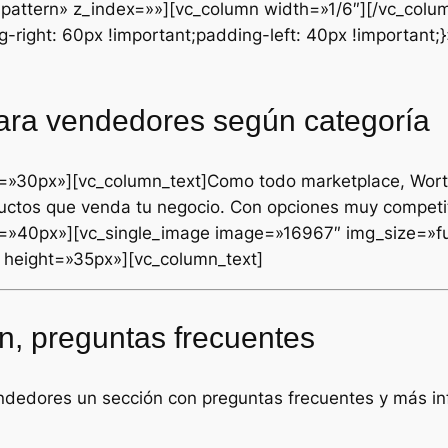
attern» z_index=»»][vc_column width=»1/6″][/vc_colu
ight: 60px !important;padding-left: 40px !important;
ara vendedores según categoría
t=»30px»][vc_column_text]Como todo marketplace, Wort
oductos que venda tu negocio. Con opciones muy competi
t=»40px»][vc_single_image image=»16967″ img_size=»fu
height=»35px»][vc_column_text]
n, preguntas frecuentes
ndedores un sección con preguntas frecuentes y más inf