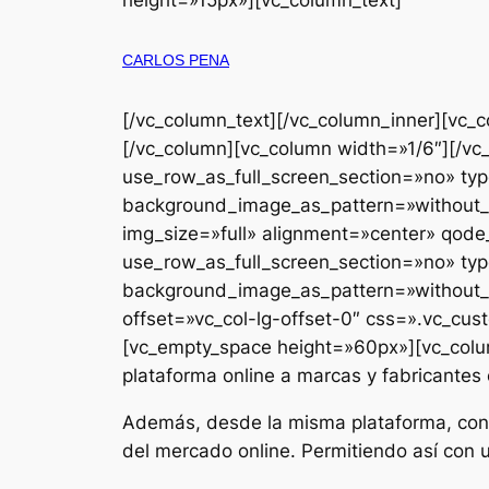
height=»15px»][vc_column_text]
CARLOS PENA
[/vc_column_text][/vc_column_inner][vc_
[/vc_column][vc_column width=»1/6″][/v
use_row_as_full_screen_section=»no» typ
background_image_as_pattern=»without_
img_size=»full» alignment=»center» qod
use_row_as_full_screen_section=»no» typ
background_image_as_pattern=»without_p
offset=»vc_col-lg-offset-0″ css=».vc_cus
[vc_empty_space height=»60px»][vc_column
plataforma online a marcas y fabricantes
Además, desde la misma plataforma, conf
del mercado online. Permitiendo así con