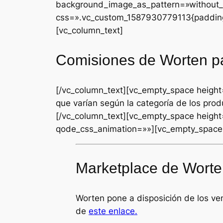
background_image_as_pattern=»without_p
css=».vc_custom_1587930779113{padding-r
[vc_column_text]
Comisiones de Worten p
[/vc_column_text][vc_empty_space heigh
que varían según la categoría de los pr
[/vc_column_text][vc_empty_space heigh
qode_css_animation=»»][vc_empty_space 
Marketplace de Worte
Worten pone a disposición de los ve
de
este enlace.