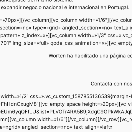
expandir negocio nacional e internacional en Portugal.
=»70px»][/vc_column][vc_column width=»1/6″][/vc_colu
ection=»no» type=»grid» angled_section=»no» text_ali
attern» z_index=»»][vc_column width=»1/3″ css=».vc_
6701″ img_size=»full» qode_css_animation=»»][vc_empt
Worten ha habilitado una página c
Contacta con no
 width=»1/2″ css=».vc_custom_1587855136539{margin-lef
=FhHdnOxugM8″][vc_empty_space height=»20px»][vc_v
h?v=EUm6yqQFfLU&list=PLVGTr4RA5B9jXdgC9GPkWkAJq
umn][vc_column width=»1/6″][/vc_column][/vc_row][vc
e=»grid» angled_section=»no» text_align=»left»