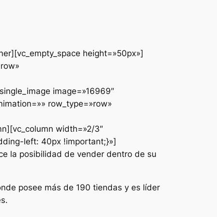
nner][vc_empty_space height=»50px»]
»row»
_single_image image=»16969″
animation=»» row_type=»row»
mn][vc_column width=»2/3″
ing-left: 40px !important;}»]
e la posibilidad de vender dentro de su
onde posee más de 190 tiendas y es líder
s.