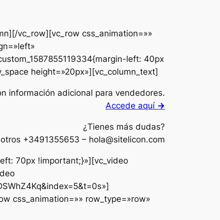
mn][/vc_row][vc_row css_animation=»»
gn=»left»
custom_1587855119334{margin-left: 40px
y_space height=»20px»][vc_column_text]
on información adicional para vendedores.
Accede aquí
→
¿Tienes más dudas?
sotros +3491355653 – hola@sitelicon.com
t: 70px !important;}»][vc_video
ideo
DSWhZ4Kq&index=5&t=0s»]
_row css_animation=»» row_type=»row»