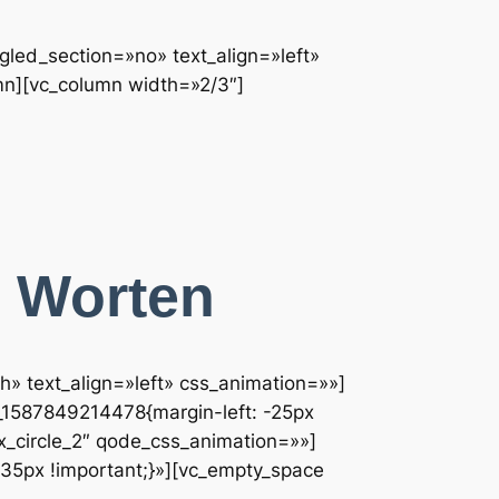
led_section=»no» text_align=»left»
mn][vc_column width=»2/3″]
e Worten
» text_align=»left» css_animation=»»]
_1587849214478{margin-left: -25px
x_circle_2″ qode_css_animation=»»]
35px !important;}»][vc_empty_space