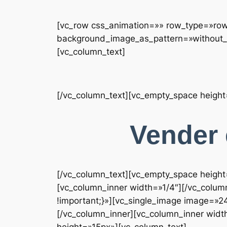
[vc_row css_animation=»» row_type=»row»
background_image_as_pattern=»without_p
[vc_column_text]
[/vc_column_text][vc_empty_space heigh
Vender 
[/vc_column_text][vc_empty_space height
[vc_column_inner width=»1/4″][/vc_colum
!important;}»][vc_single_image image=»2
[/vc_column_inner][vc_column_inner widt