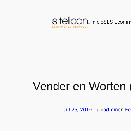
Saltar
al
contenido
Inicio
SES Ecomm
Vender en Worten 
Jul 25, 2019
—
admin
en
E
por