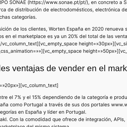
PO SONAE (https://www.sonae.pt/pt/), en concreto a So
a de distribución de electrodomésticos, electrónica de
uchas categorías.
ción de los clientes, Worten España en 2020 renueva s
os en el marketplace es ya un 20% del total de las venta
[/vc_column_text][vc_empty_space height=»30px»][vc_
_css_animation=»»][vc_empty_space height=»50px»][vc
les ventajas de vender en el mar
=»20px»][vc_column_text]
tre el 7% y el 15% dependiendo de la categoría e produ
spaña como Portugal a través de sus dos portales www.
tegorías en España y líder en Portugal.
akl. Con la comodidad que ofrece de integración, APIs,
marketplace del mismo sistema.