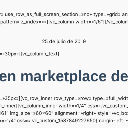
 use_row_as_full_screen_section=»no» type=»grid» ang
attern» z_index=»»][vc_column width=»1/6″][/vc_colu
25 de julio de 2019
t=»30px»][vc_column_text]
en marketplace d
=»35px»][vc_row_inner row_type=»row» type=»full_width
n_inner][vc_column_inner width=»1/4″ css=».vc_custom
461″ img_size=»60×60″ alignment=»right» style=»vc_bo
h=»1/4″ css=».vc_custom_1587849227650{margin-left: -