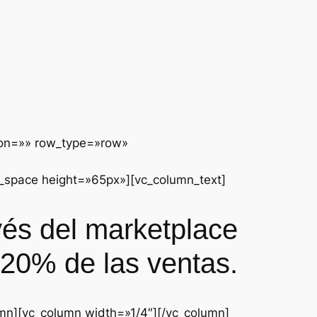
tion=»» row_type=»row»
_space height=»65px»][vc_column_text]
vés del marketplace
 20% de las ventas.
mn][vc_column width=»1/4″][/vc_column]