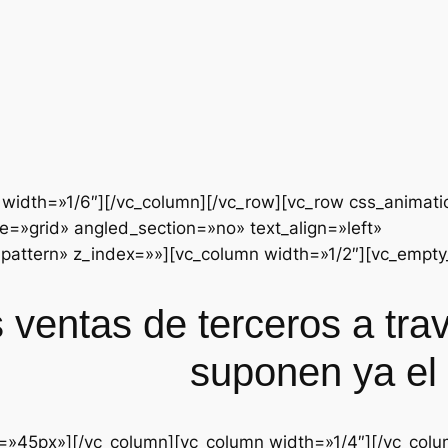
n width=»1/6″][/vc_column][/vc_row][vc_row css_anima
e=»grid» angled_section=»no» text_align=»left»
attern» z_index=»»][vc_column width=»1/2″][vc_empty
s ventas de terceros a tra
suponen ya el
=»45px»][/vc_column][vc_column width=»1/4″][/vc_colu