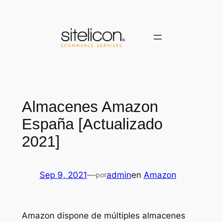
Saltar
al
contenido
Almacenes Amazon
España [Actualizado
2021]
Sep 9, 2021
—
admin
en
Amazon
por
Amazon dispone de múltiples almacenes