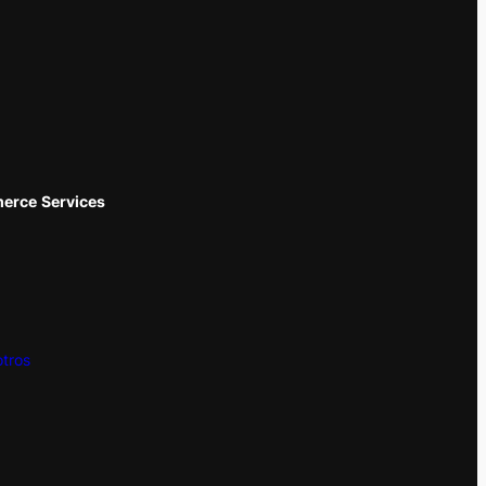
erce
Services
tros