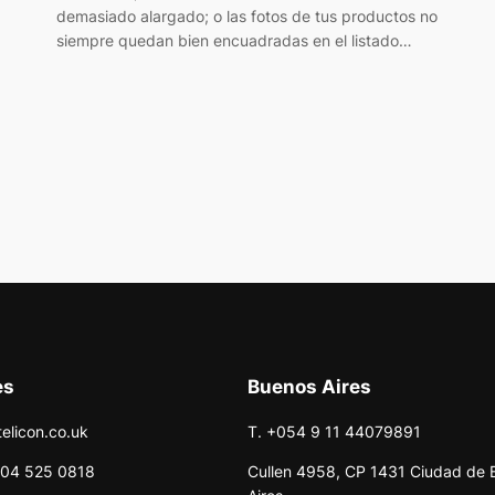
demasiado alargado; o las fotos de tus productos no
siempre quedan bien encuadradas en el listado…
es
Buenos Aires
telicon.co.uk
T. +054 9 11 44079891
204 525 0818
Cullen 4958, CP 1431 Ciudad de 