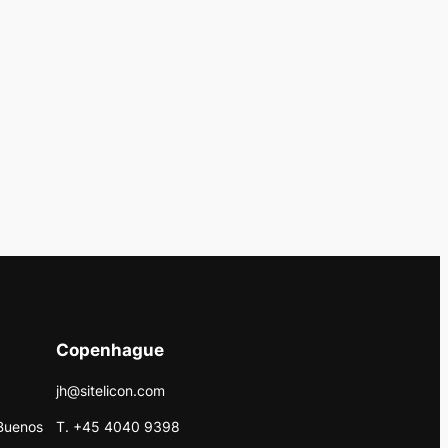
Copenhague
jh@sitelicon.com
Buenos
T. +45 4040 9398