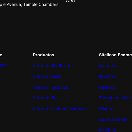
Aires
ple Avenue, Temple Chambers
e
Productos
Sitelicon
Ecomm
 SEO
Sitelicon Middleware
Contacto
Sitelicon Wallet
Nosotros
Sitelicon Factucon
Partners
Sitelicon Kira
Trabaja con Noso
Sitelicon Customer Services
Clientes
Casos de Exito
Kit
Digital