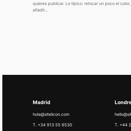
quieres publicar. Lo típico: retocar un poco el color,
añadir…
Madrid
Londr
hola@sitelicon.com
hello@si
T. +34 913 55 6530
T. +44 